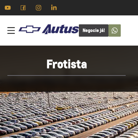
Negocie já!
Frotista