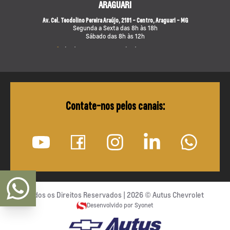
ARAGUARI
Av. Cel. Teodolino Pereira Araújo, 2181 - Centro, Araguari - MG
Segunda a Sexta das 8h às 18h
Sábado das 8h às 12h
(34) 3512-8000
(34) 3230-8001
Saiba mais
ARAXÁ
Contate-nos pelos canais:
Av. Min. Olavo Drummond, 90 - Novo São Geraldo, Araxá - MG
Segunda a Sexta das 8h às 18h
Sábado das 8h às 12h
(34) 3612-3500
(34) 3230-8001
Saiba mais
MONTE CARMELO
Todos os Direitos Reservados |
2026
©
Autus Chevrolet
Av. Eng. Heládio Simões, 415 - Batuque, Monte Carmelo - MG, 38500-000
Desenvolvido por Syonet
Segunda a Sexta das 8h às 18h
Sábado das 8h às 12h