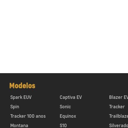
Modelos
Spark EUV
Captiva EV
Blazer E
Spin
Sonic
Tracker
Tracker 100 anos
Equinox
Trailblaz
Montana
S10
Silverad