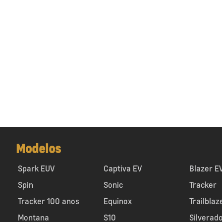
Modelos
Spark EUV
Captiva EV
Blazer E
Spin
Sonic
Tracker
Tracker 100 anos
Equinox
Trailblaz
Montana
S10
Silverad