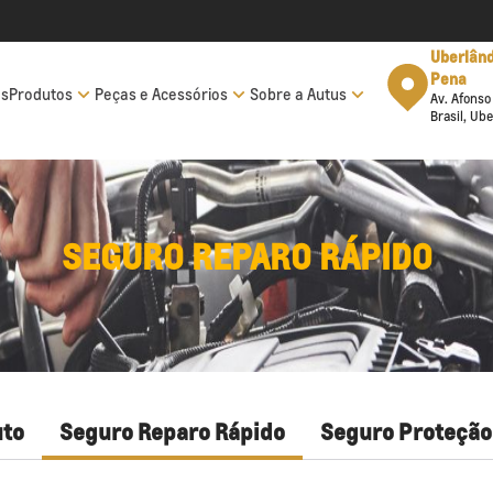
Uberaba
Uberlând
Av. Dep. José Marcus
Pena
os
Produtos
Peças e Acessórios
Sobre a Autus
Cherem, 707 - Vila São
Av. Afonso
Cristóvão, Uberaba - MG
Brasil, Ub
SEGURO REPARO RÁPIDO
uto
Seguro Reparo Rápido
Seguro Proteção