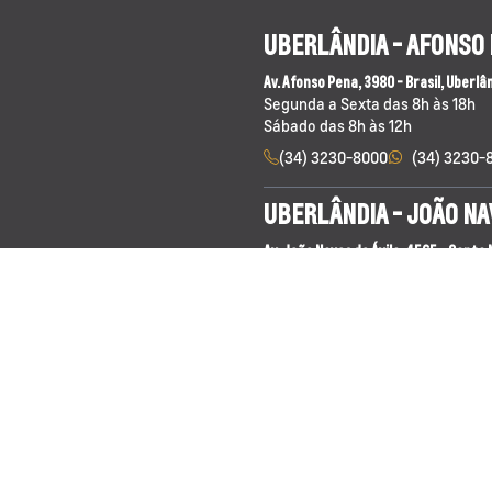
UBERLÂNDIA - AFONSO
Av. Afonso Pena, 3980 - Brasil, Uberlâ
Segunda a Sexta das 8h às 18h
Sábado das 8h às 12h
(34) 3230-8000
(34) 3230-
UBERLÂNDIA - JOÃO NA
Av. João Naves de Ávila, 4565 - Santa
Segunda a Sexta das 8h às 18h
Sábado das 8h às 12h
(34) 3230-8200
(34) 3230-
ARAGUARI
Av. Cel. Teodolino Pereira Araújo, 218
Segunda a Sexta das 8h às 18h
Sábado das 8h às 12h