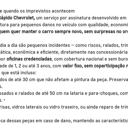
de quando os imprevistos acontecem
ápido Chevrolet,
um serviço por assinatura desenvolvido em 
tura para pequenos danos no veículo com qualidade, economia
quem quer manter o carro sempre novo, sem surpresas no o
 dia a dia são pequenos incidentes — como riscos, ralados, t
ática, econômica e eficiente, diretamente nas concessionária
 por
oficinas credenciadas
, com cobertura nacional e sem buro
ade de 1, 2 ou até 3 anos, com
valor fixo, sem coparticipação 
o que está incluso:
s de até 30 cm que não afetam a pintura da peça. Preserva a 
s.
sados e ralados de até 50 cm na lataria e para-choques, com p
. •
sas, vidros laterais ou vidro traseiro, ou ainda reparo de tri
oca dessas peças em caso de dano, mantendo as características