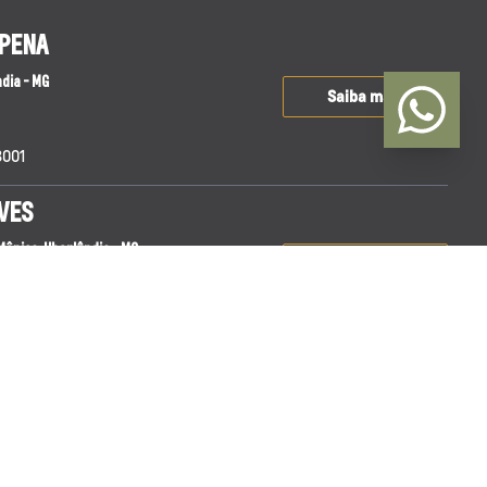
 PENA
ndia - MG
Saiba mais
8001
VES
 Mônica, Uberlândia - MG
Saiba mais
8001
1 - Centro, Araguari - MG
Saiba mais