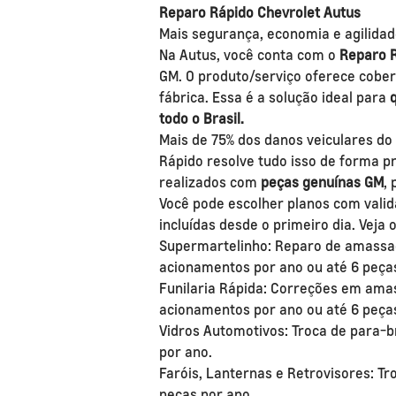
Reparo Rápido Chevrolet Autus
Mais segurança, economia e agilida
Na Autus, você conta com o
Reparo R
GM. O produto/serviço oferece cober
fábrica. Essa é a solução ideal para
todo o Brasil.
Mais de 75% dos danos veiculares do
Rápido resolve tudo isso de forma pr
realizados com
peças genuínas GM
,
Você pode escolher planos com valid
incluídas desde o primeiro dia. Veja 
Supermartelinho: Reparo de amassado
acionamentos por ano ou até 6 peça
Funilaria Rápida: Correções em amas
acionamentos por ano ou até 6 peças
Vidros Automotivos: Troca de para-bri
por ano.
Faróis, Lanternas e Retrovisores: Tr
peças por ano.