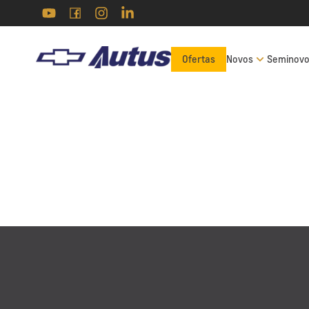
Uberaba
Av. Dep. José Marcus
Ofertas
Novos
Seminov
Cherem, 707 - Vila São
Cristóvão, Uberaba - MG